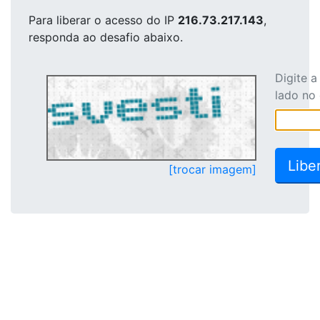
Para liberar o acesso
do IP
216.73.217.143
,
responda ao desafio abaixo.
Digite 
lado no
[trocar imagem]