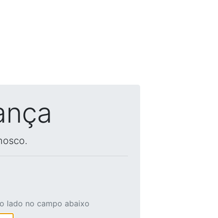
ança
nosco.
ao lado no campo abaixo