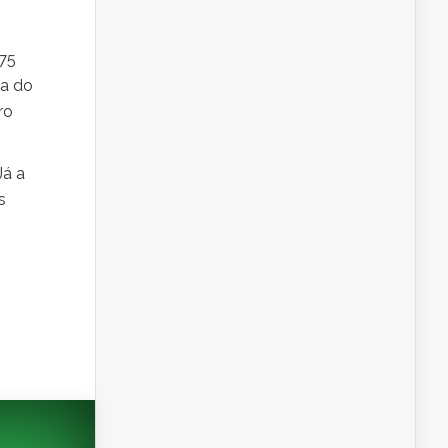
75
ia do
ro
Já a
s