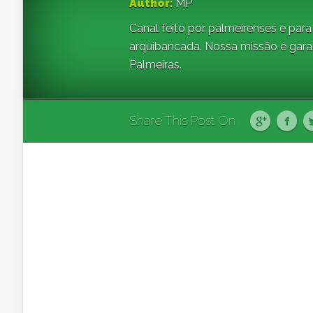
Author:
MP
Canal feito por palmeirenses e par
arquibancada. Nossa missão é gara
Palmeiras.
Share This Post On