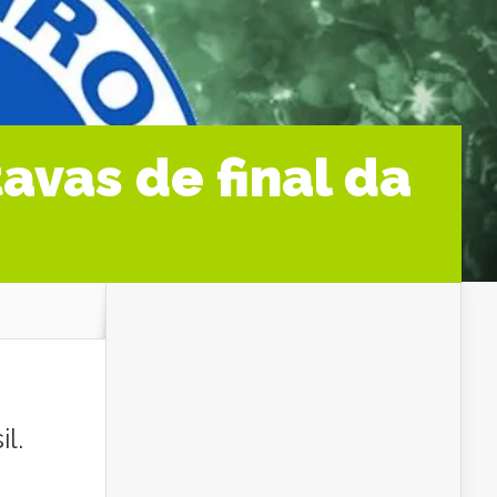
avas de final da
l.