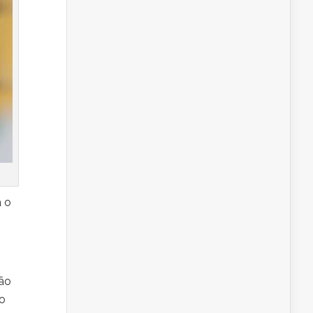
á o
são
 o