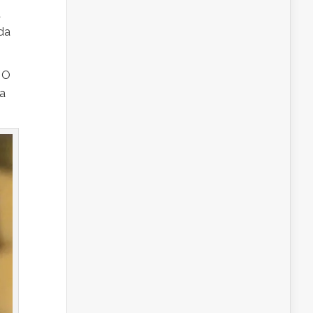
a
da
 O
na