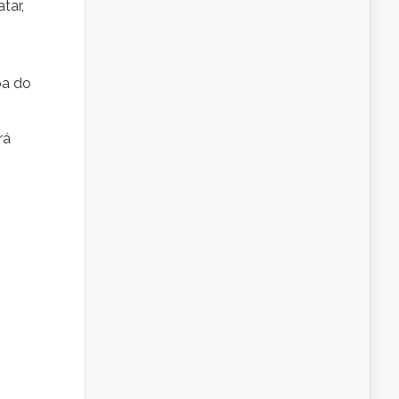
tar,
pa do
rá