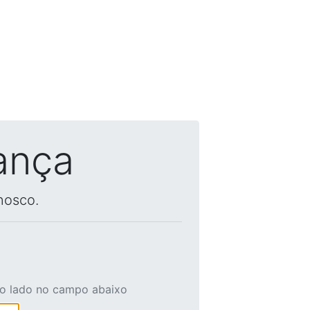
ança
nosco.
ao lado no campo abaixo