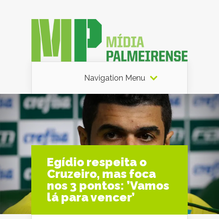
Navigation Menu
Egídio respeita o
Cruzeiro, mas foca
nos 3 pontos: ’Vamos
lá para vencer’