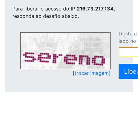
Para liberar o acesso
do IP
216.73.217.134
,
responda ao desafio abaixo.
Digite 
lado no
[trocar imagem]